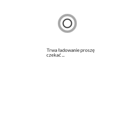
obecnie sprzedawane, szczególnie te sprzedawane pod
y będą odpowiednie do nowoczesnych soczewek. Pod
są z poprzedniej generacji produkcyjnej a to sprawia,
chodzi o dezynfekcję oraz czyszczenie soczewek
łaśnie z tego powodu a nie dlatego, że klient jest
Trwa ładowanie proszę
czekać ...